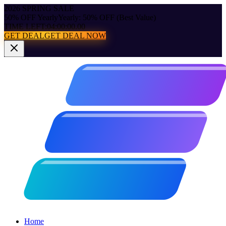
2026 SPRING SALE
50% OFF Yearly
Yearly: 50% OFF (Best Value)
TIME LEFT:
04:00:00.00
GET DEAL
GET DEAL NOW
Home