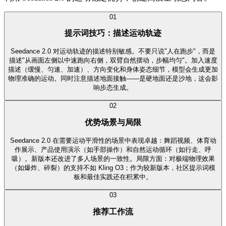
0
1
提示词技巧：描述运动轨迹
Seedance 2.0 对运动轨迹的描述特别敏感。不要只说"人在跑步"，而是
描述"从画面左侧以中速跑向右侧，双臂自然摆动，步幅均匀"。加入速度
描述（缓慢、匀速、加速）、方向变化和身体姿态细节，模型会生成更加
物理准确的运动。同时注意描述地面接触——是硬地面还是沙地，这会影
响步态生成。
0
2
优势场景与局限
Seedance 2.0 在需要运动平滑性的场景中表现卓越：舞蹈视频、体育动
作展示、产品使用演示（如手部操作）和自然运动循环（如行走、呼
吸）。新版本还改进了多人场景的一致性。局限方面：对极端物理效果
（如爆炸、碎裂）的支持不如 Kling O3；作为较新版本，社区提示词模
板和最佳实践还在积累中。
0
3
推荐工作流