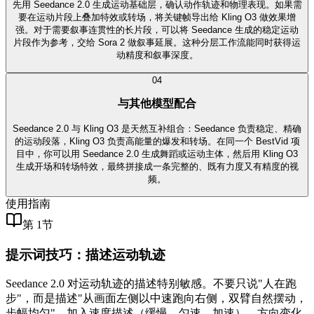
先用 Seedance 2.0 生成运动基础层，确认动作轨迹和物理表现。如果需
要在运动片段上叠加特效或转场，将关键帧导出给 Kling O3 做效果增
强。对于需要叙事连贯性的长片段，可以将 Seedance 生成的稳定运动
片段作为参考，交给 Sora 2 做叙事延展。这种分层工作流能同时获得运
动精度和叙事深度。
0
4
与其他模型配合
Seedance 2.0 与 Kling O3 是天然互补组合：Seedance 负责稳定、精确
的运动段落，Kling O3 负责高能量的爆发和转场。在同一个 BestVid 项
目中，你可以用 Seedance 2.0 生成舞蹈或运动主体，然后用 Kling O3
生成开场和转场特效，最终拼接成一条完整的、既有力度又有精度的视
频。
使用指南
第 1节
提示词技巧：描述运动轨迹
Seedance 2.0 对运动轨迹的描述特别敏感。不要只说"人在跑
步"，而是描述"从画面左侧以中速跑向右侧，双臂自然摆动，
步幅均匀"。加入速度描述（缓慢、匀速、加速）、方向变化