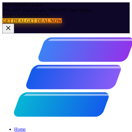
2026 SPRING SALE
50% OFF Yearly
Yearly: 50% OFF (Best Value)
TIME LEFT:
04:00:00.00
GET DEAL
GET DEAL NOW
Home