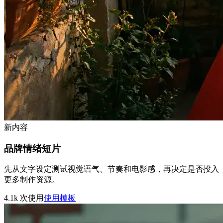
新内容
品牌情绪短片
先从文字设定测试视觉语气、节奏和电影感，再决定是否投入
更多制作资源。
4.1k
次使用
使用模板