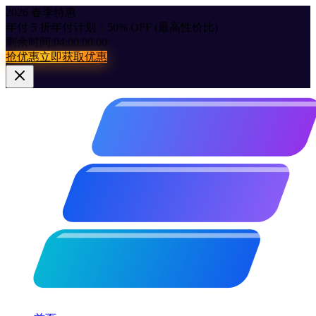
2026 春季特惠
年付 5 折
年付计划：50% OFF (最高性价比)
剩余时间:
04:00:00.00
抢优惠
立即获取优惠