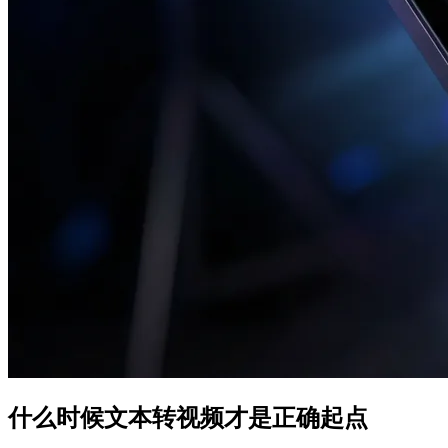
什么时候文本转视频才是正确起点