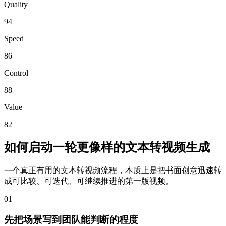
Quality
94
Speed
86
Control
88
Value
82
如何启动一轮更像样的文本转视频生成
一个真正有用的文本转视频流程，本质上是把书面创意迅速转
成可比较、可迭代、可继续推进的第一版视频。
0
1
先把场景写到团队能判断的程度