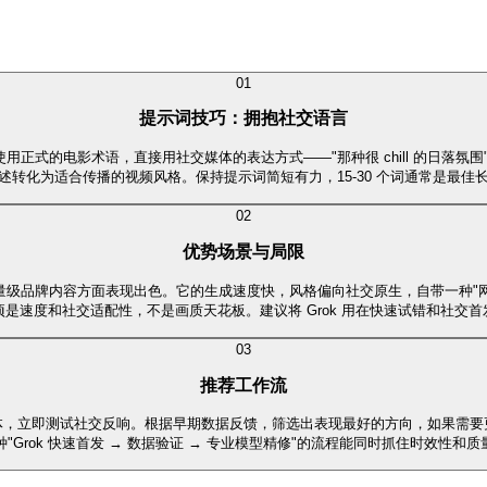
。
0
1
提示词技巧：拥抱社交语言
好。不需要使用正式的电影术语，直接用社交媒体的表达方式——"那种很 chill 的日
述转化为适合传播的视频风格。保持提示词简短有力，15-30 个词通常是最佳
0
2
优势场景与局限
me 视频和轻量级品牌内容方面表现出色。它的生成速度快，风格偏向社交原生，自
项是速度和社交适配性，不是画质天花板。建议将 Grok 用在快速试错和社交首
0
3
推荐工作流
 个短视频变体，立即测试社交反响。根据早期数据反馈，筛选出表现最好的方向，如果需要更高
种"Grok 快速首发 → 数据验证 → 专业模型精修"的流程能同时抓住时效性和质