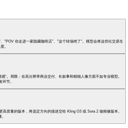
落氛围"、"POV 你走进一家隐藏咖啡店"、"这个转场绝了"。模型会将这些社交原生
长度。
带一种"网感"。局限：在高分辨率商业交付、长叙事和精细人像方面不如专业模型。
发环节。
质量的版本，将选定方向的描述交给 Kling O3 或 Sora 2 做精修版本。
量。