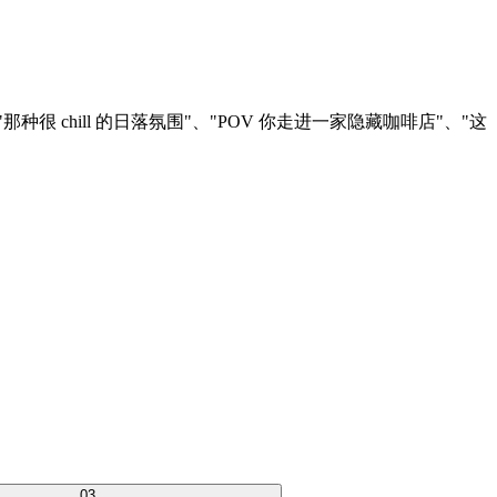
那种很 chill 的日落氛围"、"POV 你走进一家隐藏咖啡店"、"这
0
3